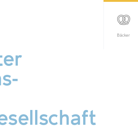
Bäcker
ter
s-
esellschaft