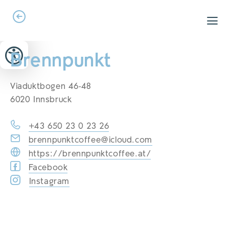
Zum Header springen (
Zum Inhalt springen (
Zum Footer springen (
zur Navigation springen (
zur Suche springen (
Barrierefreiheits-Widget öffnen (
Zur Barrierefreiheitserklaerung (
Alt
Alt
Alt
Alt
+ 5)
+ 2)
Alt
+ 3)
+ 1)
+ 4)
Alt
Alt
+ 7)
+ 6)
Brennpunkt
Viaduktbogen 46-48
6020 Innsbruck
+43 650 23 0 23 26
brennpunktcoffee@icloud.com
https://brennpunktcoffee.at/
Facebook
Instagram