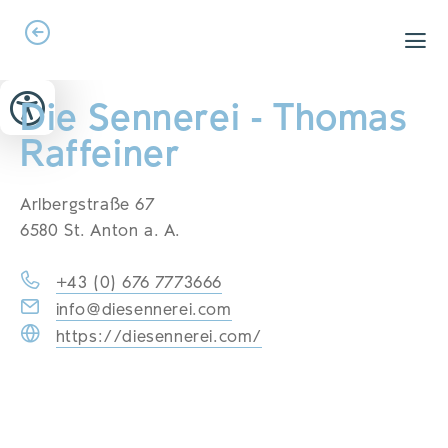
Zum Header springen (
Zum Inhalt springen (
Zum Footer springen (
zur Navigation springen (
zur Suche springen (
Barrierefreiheits-Widget öffnen (
Zur Barrierefreiheitserklaerung (
Alt
Alt
Alt
Alt
+ 5)
+ 2)
Alt
+ 3)
+ 1)
+ 4)
Alt
Alt
+ 7)
+ 6)
Die Sennerei - Thomas
Raffeiner
Arlbergstraße 67
6580 St. Anton a. A.
+43 (0) 676 7773666
info@diesennerei.com
https://diesennerei.com/