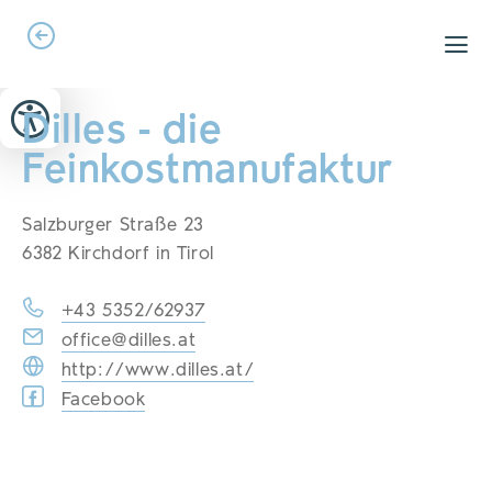
Zum Header springen (
Zum Inhalt springen (
Zum Footer springen (
zur Navigation springen (
zur Suche springen (
Barrierefreiheits-Widget öffnen (
Zur Barrierefreiheitserklaerung (
Alt
Alt
Alt
Alt
+ 5)
+ 2)
Alt
+ 3)
+ 1)
+ 4)
Alt
Alt
+ 7)
+ 6)
Dilles - die
Feinkostmanufaktur
Salzburger Straße 23
6382 Kirchdorf in Tirol
+43 5352/62937
office@dilles.at
http://www.dilles.at/
Facebook