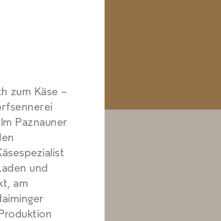
lch zum Käse –
orfsennerei
Alm Paznauner
den
Käsespezialist
Laden und
kt, am
Haiminger
 Produktion