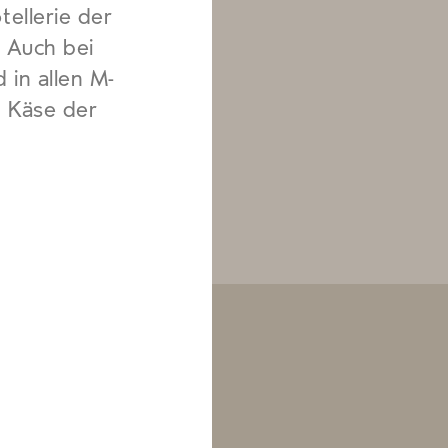
ellerie der
 Auch bei
 in allen M-
an Käse der