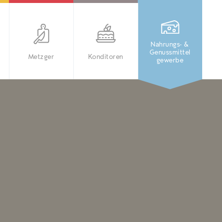
Nahrungs- &
Genussmittel
Metzger
Konditoren
gewerbe