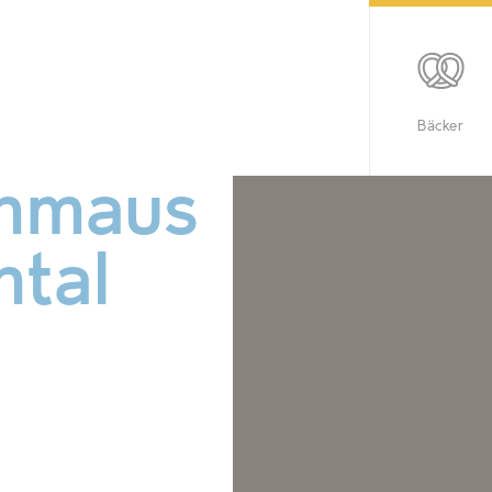
Bäcker
hmaus
ntal