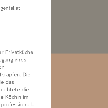
ental.at
-
er Privatküche
regung ihres
on
fkrapfen. Die
de das
richtete die
te Köchin im
professionelle