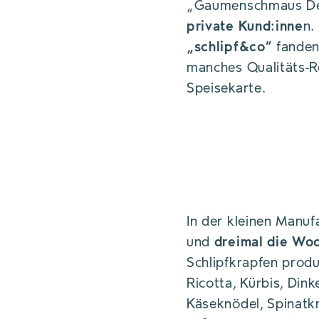
„Gaumenschmaus Def
private Kund:inne
n.
„schlipf&co“
fanden 
manches Qualitäts-Res
Speisekarte.
In der kleinen Manuf
und
dreimal die Wo
Schlipfkrapfen produ
Ricotta, Kürbis, Din
Käseknödel, Spinatk