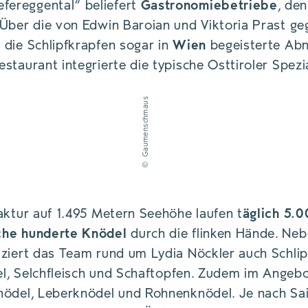
ereggental“ beliefert
Gastronomiebetriebe
, de
 Über die von Edwin Baroian und Viktoria Prast g
die Schlipfkrapfen sogar in
Wien
begeisterte Abn
taurant integrierte die typische Osttiroler Spezia
Gaumenschmaus
©
aktur auf 1.495 Metern Seehöhe laufen t
äglich 5.
che hunderte Knödel
durch die flinken Hände. Neb
ziert das Team rund um Lydia Nöckler auch Schlip
kel, Selchfleisch und Schaftopfen. Zudem im Angebo
nödel, Leberknödel und Rohnenknödel. Je nach S