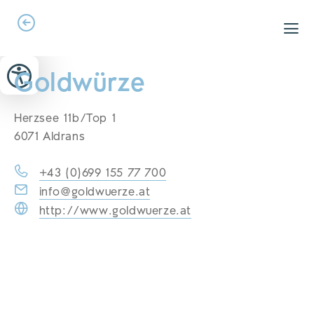
Zum Header springen (
Zum Inhalt springen (
Zum Footer springen (
zur Navigation springen (
zur Suche springen (
Barrierefreiheits-Widget öffnen (
Zur Barrierefreiheitserklaerung (
Alt
Alt
Alt
Alt
+ 5)
+ 2)
Alt
+ 3)
+ 1)
+ 4)
Alt
Alt
+ 7)
+ 6)
Goldwürze
Herzsee 11b/Top 1
6071 Aldrans
+43 (0)699 155 77 700
info@goldwuerze.at
http://www.goldwuerze.at