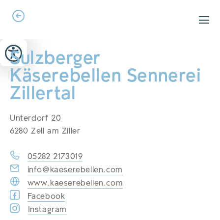
Zum Header springen (
Zum Inhalt springen (
Zum Footer springen (
zur Navigation springen (
zur Suche springen (
Barrierefreiheits-Widget öffnen (
Zur Barrierefreiheitserklaerung (
Alt
Alt
Alt
Alt
+ 5)
+ 2)
Alt
+ 3)
+ 1)
+ 4)
Alt
Alt
+ 7)
+ 6)
Sulzberger
Käserebellen Sennerei
Zillertal
Unterdorf 20
6280 Zell am Ziller
05282 2173019
info@kaeserebellen.com
www.kaeserebellen.com
Facebook
Instagram