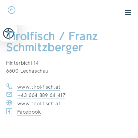
Zum Header springen (
Zum Inhalt springen (
Zum Footer springen (
zur Navigation springen (
zur Suche springen (
Barrierefreiheits-Widget öffnen (
Zur Barrierefreiheitserklaerung (
Alt
Alt
Alt
Alt
+ 5)
+ 2)
Alt
+ 3)
+ 1)
+ 4)
Alt
Alt
+ 7)
+ 6)
Tirolfisch / Franz
Schmitzberger
Hinterbichl 14
6600 Lechaschau
www.tirol-fisch.at
+43 664 889 64 417
www.tirol-fisch.at
Facebook