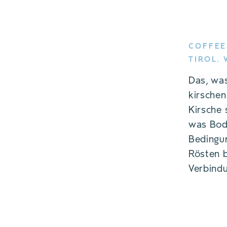
COFFEE
TIROL.
Das, was
kirschen
Kirsche 
was Bod
Bedingu
Rösten b
Verbindu
Cem Korkmaz b
Kaffee an. 