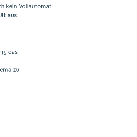
ch kein Vollautomat
©
ät aus.
ng, das
hema zu