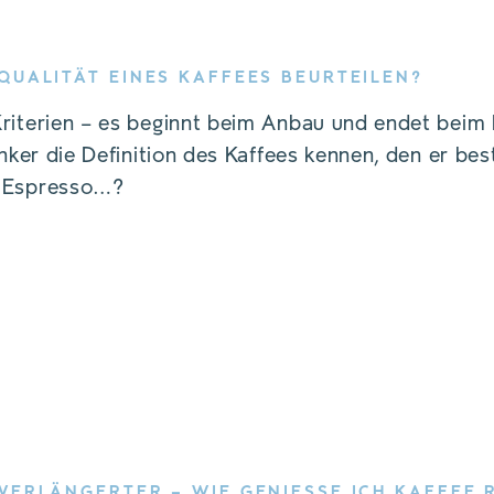
 QUALITÄT EINES KAFFEES BEURTEILEN?
Kriterien – es beginnt beim Anbau und endet bei
inker die Definition des Kaffees kennen, den er best
n Espresso…?
 VERLÄNGERTER – WIE GENIESSE ICH KAFFEE R