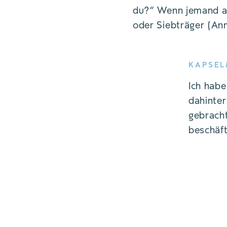
du?“ Wenn jemand all
oder Siebträger (Anm
Die Basis für jede Zubereitung ist Espresso.
KAPSEL
Ich habe
dahinter
gebracht
beschäft