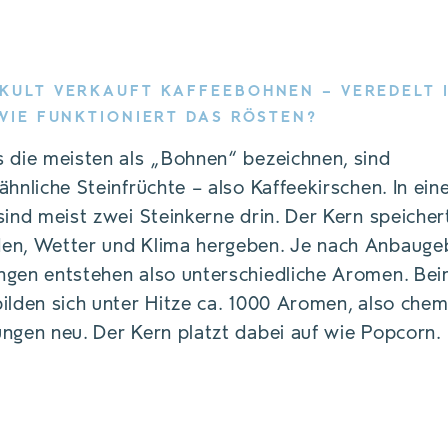
KULT VERKAUFT KAFFEEBOHNEN – VEREDELT 
 WIE FUNKTIONIERT DAS RÖSTEN?
 die meisten als „Bohnen“ bezeichnen, sind
ähnliche Steinfrüchte – also Kaffeekirschen. In ein
sind meist zwei Steinkerne drin. Der Kern speichert
en, Wetter und Klima hergeben. Je nach Anbauge
ngen entstehen also unterschiedliche Aromen. Be
ilden sich unter Hitze ca. 1000 Aromen, also chem
ngen neu. Der Kern platzt dabei auf wie Popcorn.
ietet Schulungen und Workshops run
Er leitet die Barista-Akademie am WIF