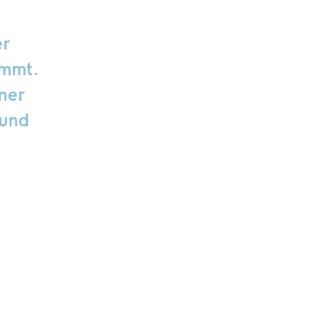
er
ommt.
iner
 und
 ein