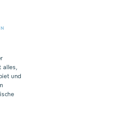
IN
er
 alles,
biet und
im
ische
d um das Thema
I Innsbruck.