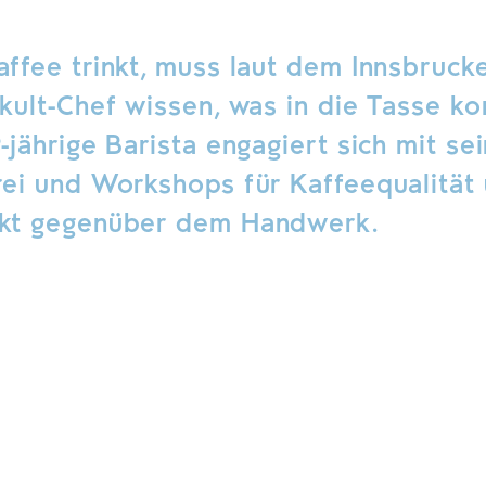
ffee trinkt, muss laut dem Innsbruck
kult-Chef wissen, was in die Tasse k
-jährige Barista engagiert sich mit se
ei und Workshops für Kaffeequalität
kt gegenüber dem Handwerk.
er Tag beginnt und endet mit Kaffee. Es ist
omplexes Ganztagesprodukt.
EM KORKMAZ