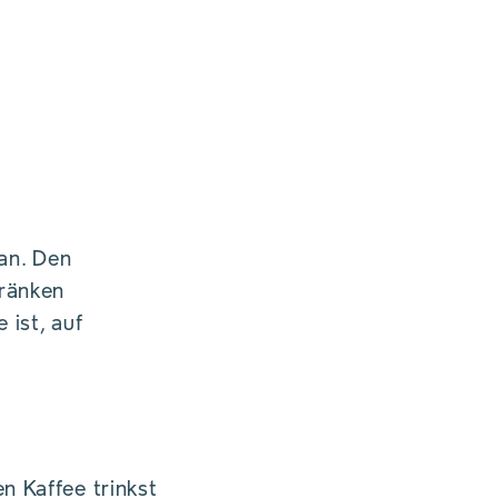
ran. Den
tränken
 ist, auf
Agentur Polak
n Kaffee trinkst