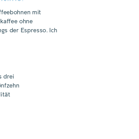
affeebohnen mit
rkaffee ohne
ngs der Espresso. Ich
Agentur Polak
s drei
fünfzehn
©
ität