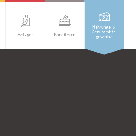
Nahrungs- &
Genussmittel
Metzger
Konditoren
gewerbe