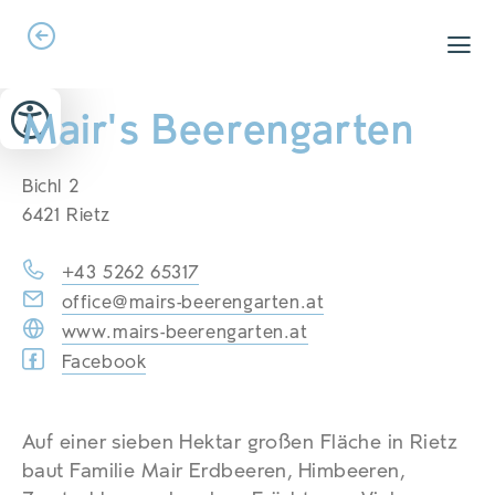
Zum Header springen (
Zum Inhalt springen (
Zum Footer springen (
zur Navigation springen (
zur Suche springen (
Barrierefreiheits-Widget öffnen (
Zur Barrierefreiheitserklaerung (
Alt
Alt
Alt
Alt
+ 5)
+ 2)
Alt
+ 3)
+ 1)
+ 4)
Alt
Alt
+ 7)
+ 6)
Mair's Beerengarten
Bichl 2
6421 Rietz
+43 5262 65317
office@mairs-beerengarten.at
www.mairs-beerengarten.at
Facebook
Auf einer sieben Hektar großen Fläche in Rietz
baut Familie Mair Erdbeeren, Himbeeren,