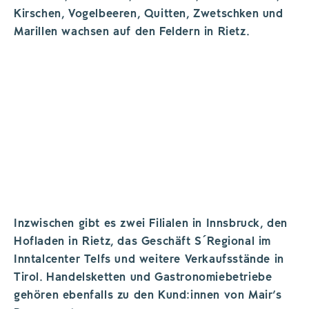
Kirschen, Vogelbeeren, Quitten, Zwetschken und
Marillen wachsen auf den Feldern in Rietz.
West Werbeagentur GmbH
©
Auf der sieben Hektar großen Anbaufläche in Rietz wachsen
Himbeeren, Marillen, Kirschen und Co.
Inzwischen gibt es zwei Filialen in Innsbruck, den
Hofladen in Rietz, das Geschäft S´Regional im
Inntalcenter Telfs und weitere Verkaufsstände in
Tirol. Handelsketten und Gastronomiebetriebe
gehören ebenfalls zu den Kund:innen von Mair’s