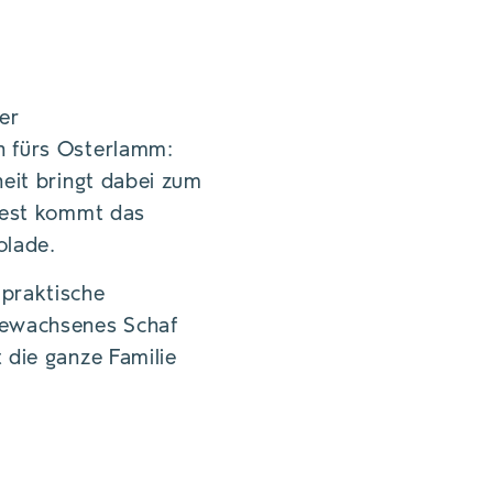
er
ch fürs Osterlamm:
heit bringt dabei zum
rnest kommt das
olade.
 praktische
gewachsenes Schaf
 die ganze Familie
ENTWEDER MIT
IBT DAS