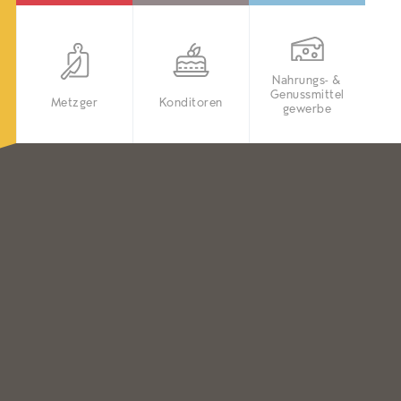
Nahrungs- &
Genussmittel
Metzger
Konditoren
gewerbe