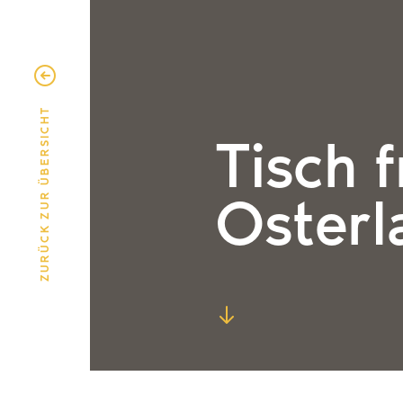
ZURÜCK ZUR ÜBERSICHT
Tisch f
Oster