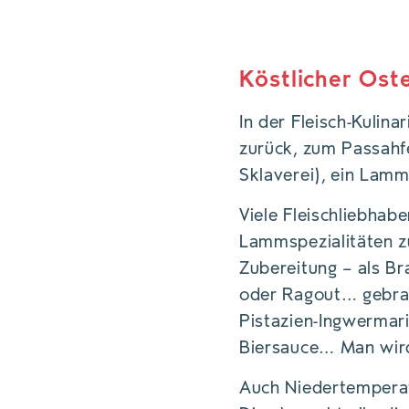
GEBACKENE OSTERLA
Köstlicher Ost
In der Fleisch-Kulin
zurück, zum Passahfe
Sklaverei), ein Lamm
Viele Fleischliebhab
Lammspezialitäten zu
Zubereitung – als Br
oder Ragout… gebrat
Pistazien-Ingwermari
Biersauce… Man wird
Auch Niedertemperat