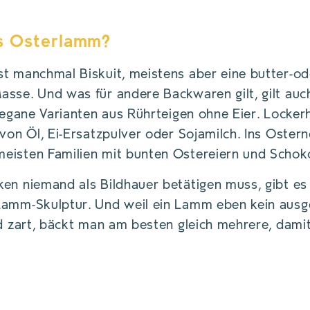
rs Osterlamm?
st manchmal Biskuit, meistens aber eine butter-od
asse. Und was für andere Backwaren gilt, gilt au
 vegane Varianten aus Rührteigen ohne Eier. Locker
 von Öl, Ei-Ersatzpulver oder Sojamilch. Ins Oste
eisten Familien mit bunten Ostereiern und Schok
en niemand als Bildhauer betätigen muss, gibt es
Lamm-Skulptur. Und weil ein Lamm eben kein aus
nd zart, bäckt man am besten gleich mehrere, damit
HRUNG: TROCKEN, KÜHL UND ABGEDECKT – 
H ODER UNTER EINER KUCHENHAUBE. SO BLE