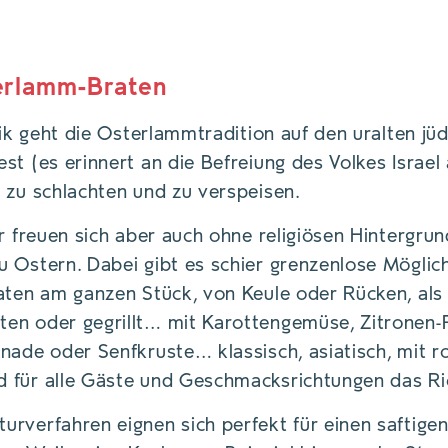
MM 2-3 TAGE VERZEHRFRISCH.
erlamm-Braten
arik geht die Osterlammtradition auf den uralten jü
st (es erinnert an die Befreiung des Volkes Israel
 zu schlachten und zu verspeisen.
er freuen sich aber auch ohne religiösen Hintergrun
 Ostern. Dabei gibt es schier grenzenlose Möglic
aten am ganzen Stück, von Keule oder Rücken, als 
en oder gegrillt… mit Karottengemüse, Zitronen-
nade oder Senfkruste… klassisch, asiatisch, mit r
 für alle Gäste und Geschmacksrichtungen das Ric
urverfahren eignen sich perfekt für einen saftig