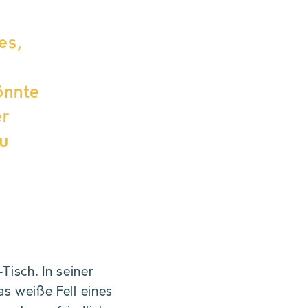
es,
önnte
er
u
isch. In seiner
s weiße Fell eines