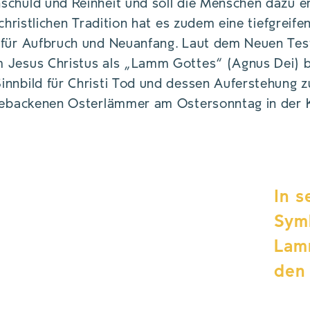
chuld und Reinheit und soll die Menschen dazu er
-christlichen Tradition hat es zudem eine tiefgreife
 für Aufbruch und Neuanfang. Laut dem Neuen Te
 Jesus Christus als „Lamm Gottes“ (Agnus Dei) be
nnbild für Christi Tod und dessen Auferstehung z
 gebackenen Osterlämmer am Ostersonntag in der 
In s
Symb
Lam
den