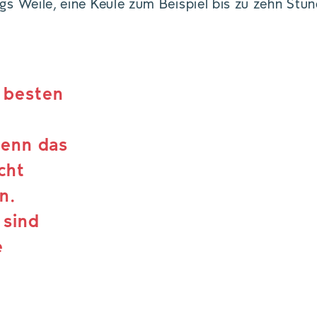
ngs Weile, eine Keule zum Beispiel bis zu zehn Stu
 besten
denn das
cht
n.
 sind
e