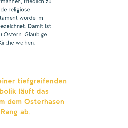
mahnen, friedlich zu
nde religiöse
stament wurde im
zeichnet. Damit ist
u Ostern. Gläubige
Kirche weihen.
einer tiefgreifenden
olik läuft das
m dem Osterhasen
 Rang ab.