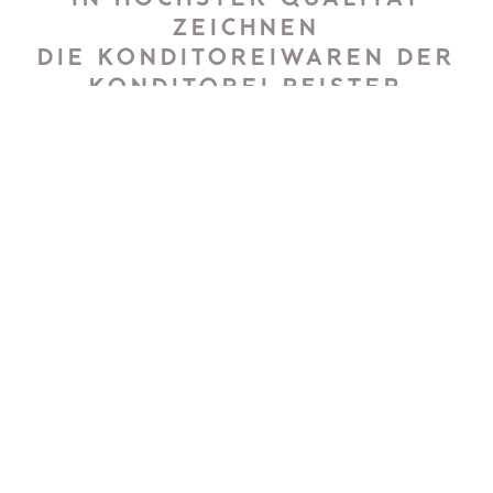
ZEICHNEN
DIE KONDITOREIWAREN DER
KONDITOREI PFISTER
AUS. IHRE HANDGEFERTIGTEN
KÖSTLICHKEITEN GIBT ES IM
GEMÜTLICHEN CAFÉ IN DER
HALLER FASSERGASSE SOWIE
IN DER FILIALE IN INNSBRUCK
Birnen-Champagner, Schokolade und
Trüffel
Konditormeisterin Christiane Pfister und ihre
Schwester Andrea Plank
übernahmen 1985 als
junge Frauen mit 21 und 24 Jahren
den Café-
Konditorei Betrieb von ihren Eltern. Während
Vater
Willi
als
leidenschaftlicher Konditormeister und