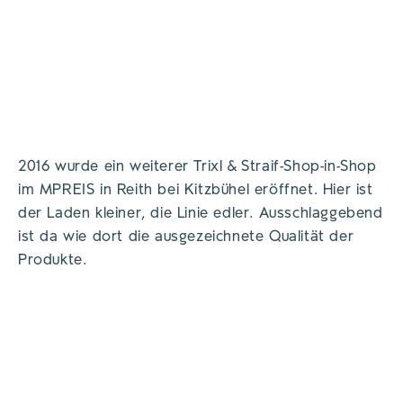
Metzger und die Anforderung,
hochwertige, regionale Produkte
anzubieten, erfüllen wir zu 100
Prozent.
THOMAS TRIXL
2016 wurde ein weiterer Trixl & Straif-Shop-in-Shop
im MPREIS in Reith bei Kitzbühel eröffnet. Hier ist
der Laden kleiner, die Linie edler. Ausschlaggebend
ist da wie dort die ausgezeichnete Qualität der
Produkte.