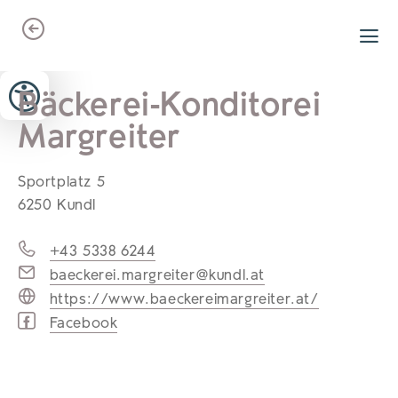
Zum Header springen (
Zum Inhalt springen (
Zum Footer springen (
zur Navigation springen (
zur Suche springen (
Barrierefreiheits-Widget öffnen (
Zur Barrierefreiheitserklaerung (
Alt
Alt
Alt
Alt
+ 5)
+ 2)
Alt
+ 3)
+ 1)
+ 4)
Alt
Alt
+ 7)
+ 6)
Bäckerei-Konditorei
Margreiter
Sportplatz 5
6250 Kundl
+43 5338 6244
baeckerei.margreiter@kundl.at
https://www.baeckereimargreiter.at/
Facebook