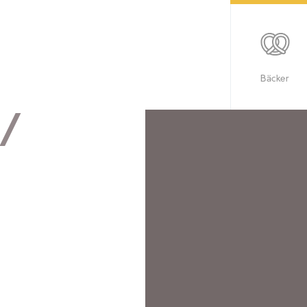
Bäcker
 /