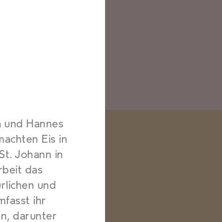
a und Hannes
machten Eis in
St. Johann in
rbeit das
ürlichen und
mfasst ihr
n, darunter