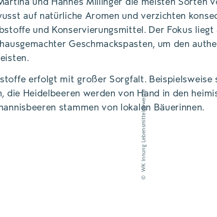
Martina und Hannes Millinger die meisten Sorten v
usst auf natürliche Aromen und verzichten konseq
bstoffe und Konservierungsmittel. Der Fokus lieg
nd hausgemachter Geschmackspasten, um den auth
eisten.
toffe erfolgt mit großer Sorgfalt. Beispielsweis
nn, die Heidelbeeren werden von Hand in den heim
WK Innung Lebensmittelgewerbe
ohannisbeeren stammen von lokalen Bäuerinnen.
©