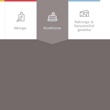
Nahrungs- &
Genussmittel
Metzger
Konditoren
gewerbe