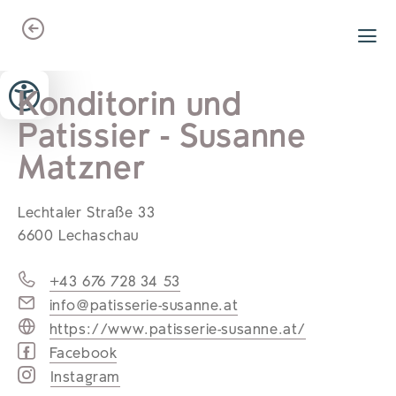
Zum Header springen (
Zum Inhalt springen (
Zum Footer springen (
zur Navigation springen (
zur Suche springen (
Barrierefreiheits-Widget öffnen (
Zur Barrierefreiheitserklaerung (
Alt
Alt
Alt
Alt
+ 5)
+ 2)
Alt
+ 3)
+ 1)
+ 4)
Alt
Alt
+ 7)
+ 6)
Konditorin und
Patissier - Susanne
Matzner
Lechtaler Straße 33
6600 Lechaschau
+43 676 728 34 53
info@patisserie-susanne.at
https://www.patisserie-susanne.at/
Facebook
Instagram