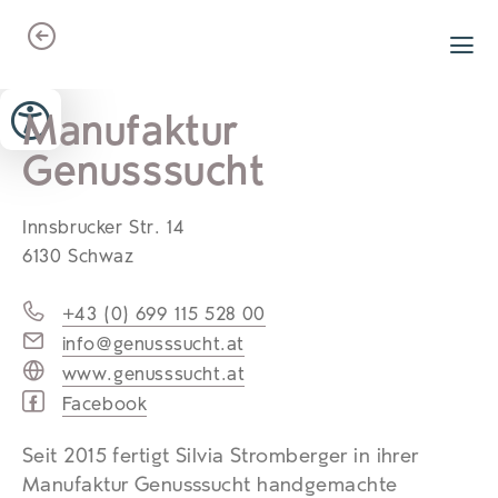
Zum Header springen (
Zum Inhalt springen (
Zum Footer springen (
zur Navigation springen (
zur Suche springen (
Barrierefreiheits-Widget öffnen (
Zur Barrierefreiheitserklaerung (
Alt
Alt
Alt
Alt
+ 5)
+ 2)
Alt
+ 3)
+ 1)
+ 4)
Alt
Alt
+ 7)
+ 6)
Manufaktur
Genusssucht
Innsbrucker Str. 14
6130 Schwaz
+43 (0) 699 115 528 00
info@genusssucht.at
www.genusssucht.at
Facebook
Seit 2015 fertigt Silvia Stromberger in ihrer
Manufaktur Genusssucht handgemachte