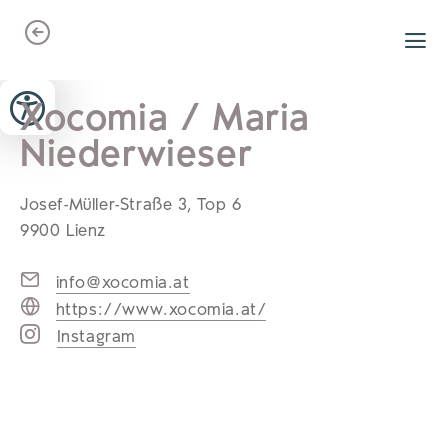
Zum Header springen (
Zum Inhalt springen (
Zum Footer springen (
zur Navigation springen (
zur Suche springen (
Barrierefreiheits-Widget öffnen (
Zur Barrierefreiheitserklaerung (
Alt
Alt
Alt
Alt
+ 5)
+ 2)
Alt
+ 3)
+ 1)
+ 4)
Alt
Alt
+ 7)
+ 6)
Xocomia / Maria
Niederwieser
Josef-Müller-Straße 3, Top 6
9900 Lienz
info@xocomia.at
https://www.xocomia.at/
Instagram