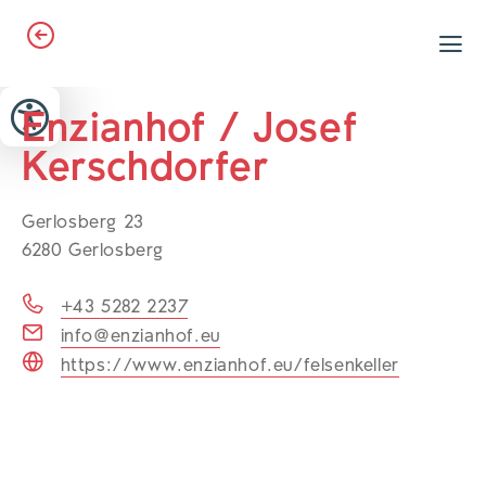
Zum Header springen (
Zum Inhalt springen (
Zum Footer springen (
zur Navigation springen (
zur Suche springen (
Barrierefreiheits-Widget öffnen (
Zur Barrierefreiheitserklaerung (
Alt
Alt
Alt
Alt
+ 5)
+ 2)
Alt
+ 3)
+ 1)
+ 4)
Alt
Alt
+ 7)
+ 6)
Enzianhof / Josef
Kerschdorfer
Gerlosberg 23
6280 Gerlosberg
+43 5282 2237
info@enzianhof.eu
https://www.enzianhof.eu/felsenkeller