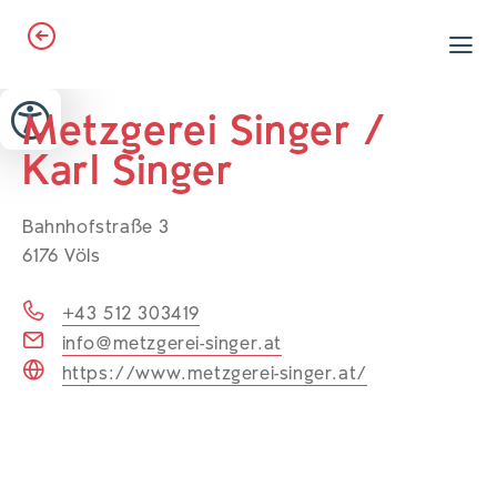
Zum Header springen (
Zum Inhalt springen (
Zum Footer springen (
zur Navigation springen (
zur Suche springen (
Barrierefreiheits-Widget öffnen (
Zur Barrierefreiheitserklaerung (
Alt
Alt
Alt
Alt
+ 5)
+ 2)
Alt
+ 3)
+ 1)
+ 4)
Alt
Alt
+ 7)
+ 6)
Metzgerei Singer /
Karl Singer
Bahnhofstraße 3
6176 Völs
+43 512 303419
info@metzgerei-singer.at
https://www.metzgerei-singer.at/