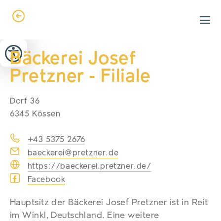
Zum Header springen (
Zum Inhalt springen (
Zum Footer springen (
zur Navigation springen (
zur Suche springen (
Barrierefreiheits-Widget öffnen (
Zur Barrierefreiheitserklaerung (
Alt
Alt
Alt
Alt
+ 5)
+ 2)
Alt
+ 3)
+ 1)
+ 4)
Alt
Alt
+ 7)
+ 6)
Bäckerei Josef
Pretzner - Filiale
Dorf 36
6345 Kössen
+43 5375 2676
baeckerei@pretzner.de
https://baeckerei.pretzner.de/
Facebook
Hauptsitz der Bäckerei Josef Pretzner ist in Reit
im Winkl, Deutschland. Eine weitere