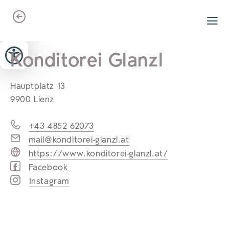
Zum Header springen (
Zum Inhalt springen (
Zum Footer springen (
zur Navigation springen (
zur Suche springen (
Barrierefreiheits-Widget öffnen (
Zur Barrierefreiheitserklaerung (
Alt
Alt
Alt
Alt
+ 5)
+ 2)
Alt
+ 3)
+ 1)
+ 4)
Alt
Alt
+ 7)
+ 6)
Konditorei Glanzl
Hauptplatz 13
9900 Lienz
+43 4852 62073
mail@konditorei-glanzl.at
https://www.konditorei-glanzl.at/
Facebook
Instagram