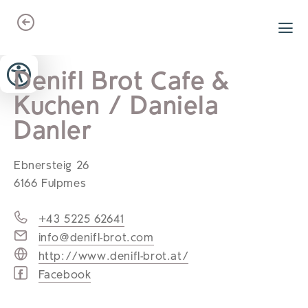
Zum Header springen (
Zum Inhalt springen (
Zum Footer springen (
zur Navigation springen (
zur Suche springen (
Barrierefreiheits-Widget öffnen (
Zur Barrierefreiheitserklaerung (
Alt
Alt
Alt
Alt
+ 5)
+ 2)
Alt
+ 3)
+ 1)
+ 4)
Alt
Alt
+ 7)
+ 6)
Denifl Brot Cafe &
Kuchen / Daniela
Danler
Ebnersteig 26
6166 Fulpmes
+43 5225 62641
info@denifl-brot.com
http://www.denifl-brot.at/
Facebook