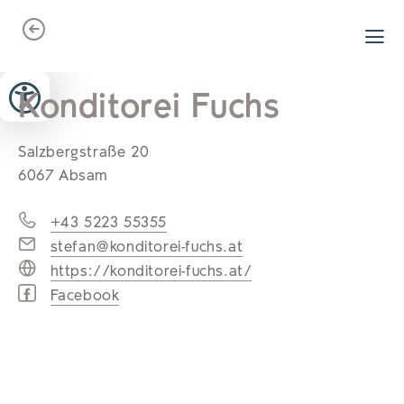
Zum Header springen (
Zum Inhalt springen (
Zum Footer springen (
zur Navigation springen (
zur Suche springen (
Barrierefreiheits-Widget öffnen (
Zur Barrierefreiheitserklaerung (
Alt
Alt
Alt
Alt
+ 5)
+ 2)
Alt
+ 3)
+ 1)
+ 4)
Alt
Alt
+ 7)
+ 6)
Konditorei Fuchs
Salzbergstraße 20
6067 Absam
+43 5223 55355
stefan@konditorei-fuchs.at
https://konditorei-fuchs.at/
Facebook