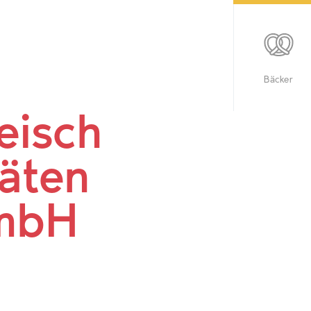
Bäcker
eisch
täten
GmbH