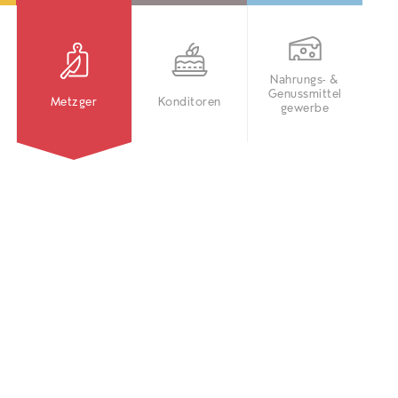
Nahrungs- &
Genussmittel
Metzger
Konditoren
gewerbe