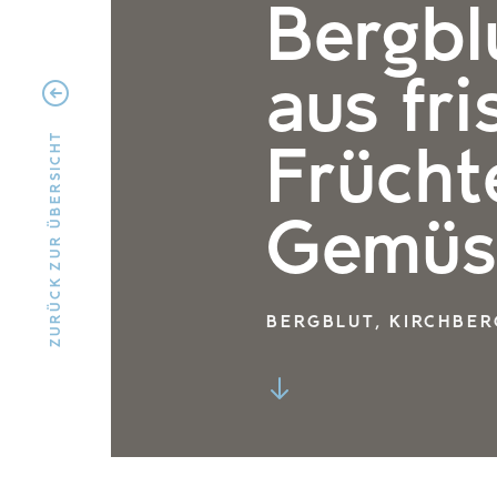
Bergbl
aus fr
Frücht
ZURÜCK ZUR ÜBERSICHT
Gemüs
BERGBLUT, KIRCHBER