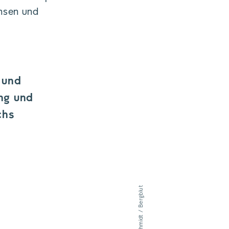
insen und
 und
ng und
chs
David Schmidt / Bergblut