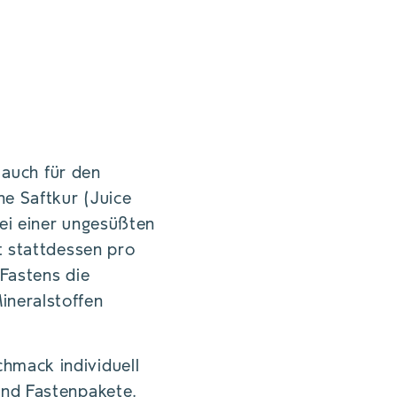
, UM DIE
TÄT ZU DEN
 auch für den
he Saftkur (Juice
ei einer ungesüßten
t stattdessen pro
 Fastens die
ineralstoffen
hmack individuell
und Fastenpakete.