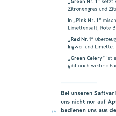
„Green Nr. 1“
setzt s
Zitronengras und Zi
In
„Pink Nr. 1“
mische
Limettensaft, Rote B
„Red Nr.1“
überzeugt
Ingwer und Limette.
„Green Celery“
ist 
gibt noch weitere F
Bei unseren Saftvar
uns nicht nur auf Ap
bedienen uns aus de