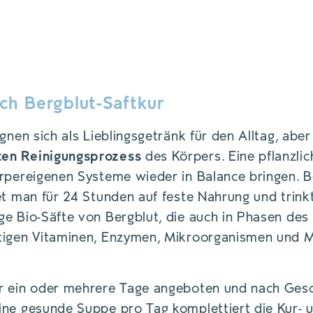
T DRUCK (HPP-VERFAHREN) HALTBAR GEMACHT
 INHALTSSTOFFE IN HERAUSRAGENDER QUALI
KUND:INNEN NACH HAUSE GELIEFERT.
ch Bergblut-Saftkur
gnen sich als Lieblingsgetränk für den Alltag, aber
en Reinigungsprozess
des Körpers. Eine pflanzlic
rpereigenen Systeme wieder in Balance bringen. B
et man für 24 Stunden auf feste Nahrung und trink
e Bio-Säfte von Bergblut, die auch in Phasen des
tigen Vitaminen, Enzymen, Mikroorganismen und M
 ein oder mehrere Tage angeboten und nach Gesc
ine gesunde Suppe pro Tag komplettiert die Kur- 