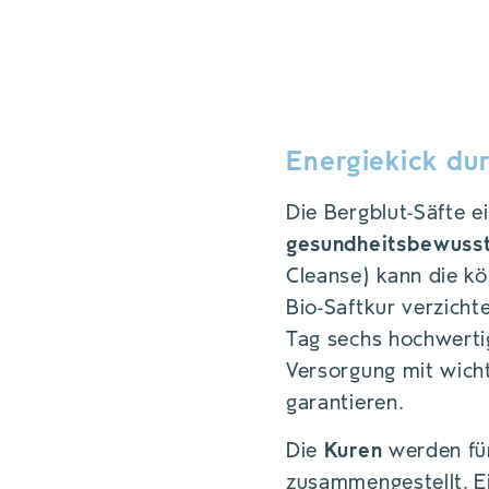
SCHONEND MI
HOCHWERTIGEN
Energiekick dur
Die Bergblut-Säfte ei
gesundheitsbewusst
Cleanse) kann die kö
Bio-Saftkur verzicht
Tag sechs hochwertig
Versorgung mit wich
garantieren.
Die
Kuren
werden für
zusammengestellt. E