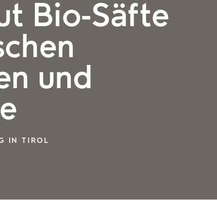
ut Bio-Säfte
ischen
en und
e
G IN TIROL