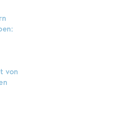
rn
ben:
t von
nen