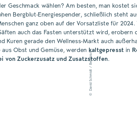
der Geschmack wählen? Am besten, man kostet sic
ohen Bergblut-Energiespender, schließlich steht 
Menschen ganz oben auf der Vorsatzliste für 2024.
ften auch das Fasten unterstützt wird, erobern 
d Kuren gerade den Wellness-Markt auch außerhal
te aus Obst und Gemüse, werden
kaltgepresst
in
R
David Schmidt / Bergblut
ei von Zuckerzusatz und Zusatzstoffen
.
©
GEN ZUTATEN DER BIO-SÄFTE WERDEN KALTG