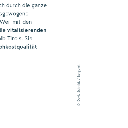
h durch die ganze
ausgewogene
 Weil mit den
die
vitalisierenden
b Tirols. Sie
ohkostqualität
David Schmidt / Bergblut
©
EPRESST UND