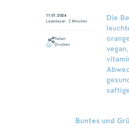
11.01.2024
Die Be
Lesedauer: 2 Minuten
leucht
orange
Teilen
Drucken
vegan,
vitami
Abwech
gesund
saftig
Buntes und Grü