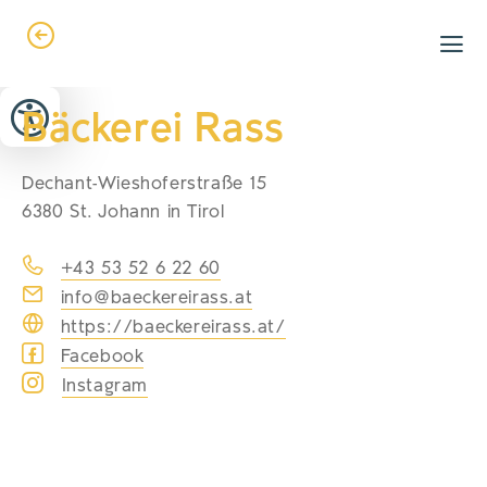
Zum Header springen (
Zum Inhalt springen (
Zum Footer springen (
zur Navigation springen (
zur Suche springen (
Barrierefreiheits-Widget öffnen (
Zur Barrierefreiheitserklaerung (
Alt
Alt
Alt
Alt
+ 5)
+ 2)
Alt
+ 3)
+ 1)
+ 4)
Alt
Alt
+ 7)
+ 6)
Bäckerei Rass
Dechant-Wieshoferstraße 15
6380 St. Johann in Tirol
+43 53 52 6 22 60
info@baeckereirass.at
https://baeckereirass.at/
Facebook
Instagram