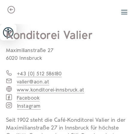
Zum Header springen (
Zum Inhalt springen (
Zum Footer springen (
zur Navigation springen (
zur Suche springen (
Barrierefreiheits-Widget öffnen (
Zur Barrierefreiheitserklaerung (
Alt
Alt
Alt
Alt
+ 5)
+ 2)
Alt
+ 3)
+ 1)
+ 4)
Alt
Alt
+ 7)
+ 6)
Konditorei Valier
Maximilianstraße 27
6020 Innsbruck
+43 (0) 512 586180
valier@aon.at
www.konditorei-innsbruck.at
Facebook
Instagram
Seit 1902 steht die Café-Konditorei Valier in der
Maximilianstraße 27 in Innsbruck für höchste