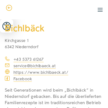
Zum Header springen (
Zum Inhalt springen (
Zum Footer springen (
zur Navigation springen (
zur Suche springen (
Barrierefreiheits-Widget öffnen (
Zur Barrierefreiheitserklaerung (
Alt
Alt
Alt
Alt
+ 5)
+ 2)
Alt
+ 3)
+ 1)
+ 4)
Alt
Alt
+ 7)
+ 6)
Bichlbäck
Kirchgasse 1
6342 Niederndorf
+43 5373 61267
service@bichlbaeck.at
https://www.bichlbaeck.at/
Facebook
Seit Generationen wird beim „Bichlbäck“ in
Niederndorf gebacken. Bis auf die überlieferten
Familienrezepte ist im traditionsreichen Betrieb